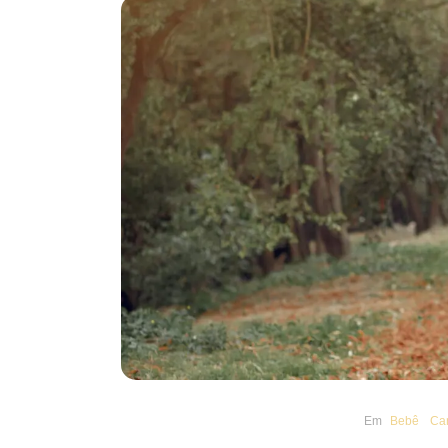
Em
Bebê
Ca