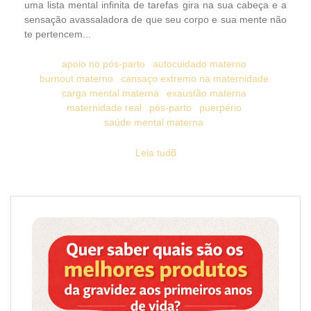
uma lista mental infinita de tarefas gira na sua cabeça e a
sensação avassaladora de que seu corpo e sua mente não
te pertencem...
apoio no pós-parto
autocuidado materno
burnout materno
cansaço extremo na maternidade
carga mental materna
exaustão materna
maternidade real
pós-parto
puerpério
saúde mental materna
Leia tudo