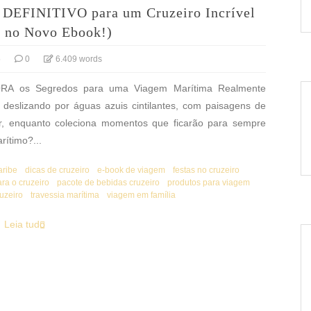
a DEFINITIVO para um Cruzeiro Incrível
o no Novo Ebook!)
5
0
6.409 words
ORA os Segredos para uma Viagem Marítima Realmente
deslizando por águas azuis cintilantes, com paisagens de
er, enquanto coleciona momentos que ficarão para sempre
ítimo?...
aribe
dicas de cruzeiro
e-book de viagem
festas no cruzeiro
ara o cruzeiro
pacote de bebidas cruzeiro
produtos para viagem
ruzeiro
travessia marítima
viagem em família
Leia tudo