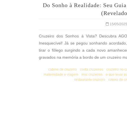
Do Sonho à Realidade: Seu Gui
(Revelad
15/05/202
Cruzeiro dos Sonhos à Vista? Descubra AG
Inesquecível! Já se pegou sonhando acordado, 
tirar o fôlego surgindo a cada novo amanhec
gravados na memória a bordo de um cruzeiro mar
cabine de cruzeiro
costa cruzeiros
cruzeiro no c
maternidade e viagem
msc cruzeiros
o que levar p
restaurante cruzeiro
roteiro de c